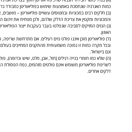
כמות האנרגיה שנחסכת באמצעות שימוש בפוליאוריטן כמבודד גדולה פי 80 לערך מכמות האנרגיה שנדרשת
(ב) חלקים רבים במכוניות ובמטוסים עשויים פוליאוריטן – מושבים
והמכוניות ומקטין את צריכת הדלק שלהם, ולכן מפחית את זיהום הא
(ג) הגזים המזיקים לסביבה שנפלטו בעבר בעקבות ייצור הפוליאוריט
האוזון.
(ד) פוליאוריטן מוכן איננו פולט גזים רעילים. אם מתרחשת שריפה,
ובכל מקרה כמות זו נמוכה משמעותית מהתקנים המחייבים בעולם. על
וגם בישראל.
(ה) שלא כמו חומרי בנייה רגילים (חול, אבן, מלט, שיש וכדומה), פול
דלקים אחרים.