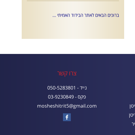
ברוכים הבאים לאתר הבידוד האמיתי ...
צרו קשר
נייד - 050-5283801
פקס - 03-9230849
טן
mosheshitrit5@gmail.com
טן
ר