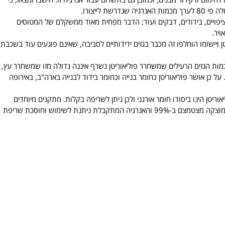
 לייצורו.
, ציפויים, בידודים, דבקים ועוד; הדבר מפחית מאוד ממשקלם של המטוסים
ויר.
ן ויישומו הוחלפו זה מכבר בגזים ידידותיים לסביבה, שאינם פוגעים עוד בשכבת
 כמות הגזים הרעילים שמשחרר פוליאוריטן נשרף איננה גדולה מזו שמשחרר עץ,
 כן אושר פוליאוריטן כחומר בנייה וכחומר בידוד לבנייה בארה"ב, באירופה
יאוריטן הינו ביסודו חומר אורגני ולכן ניתן לשריפה בקלות. מתקנים מיוחדים
לשריפת פוליאוריטן משומש אינם פולטים מזהמים, נפח הפסולת המוצקה מצטמצם ב-99% והאנרגיה המתקבלת ניתנת לשימוש וחוסכת שריפת