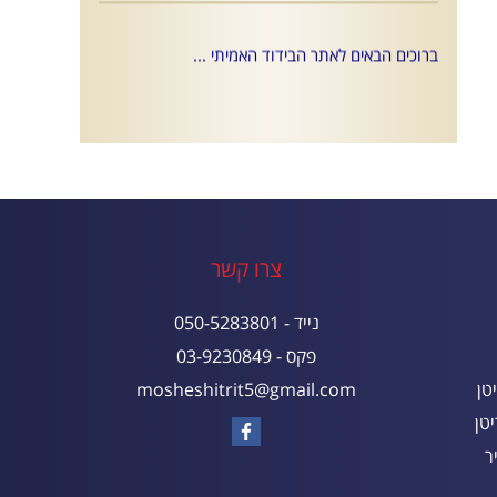
ברוכים הבאים לאתר הבידוד האמיתי ...
צרו קשר
נייד - 050-5283801
פקס - 03-9230849
טן
mosheshitrit5@gmail.com
טן
ר