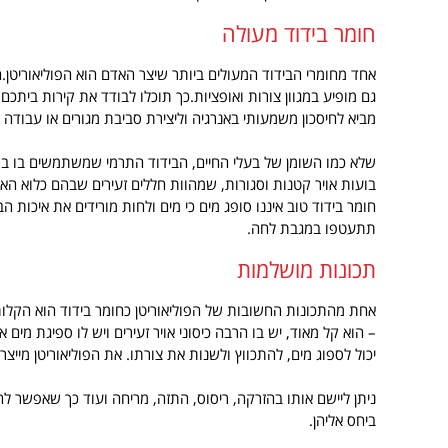
חומר בידוד מעולה
אחד מחומרי הבידוד המעולים ביותר שיצר האדם הוא הפוליאוריטן.ח
גם מופיע במגוון צורות ואופציות.כך תוכלו לבודד את קירות ביתכם,
מביא לחיסכון משמעותי באנרגיה וליצירת סביבת מגורים או עבודה 
שלא כמו השומן של בעלי החיים, הבידוד התרמי שמשתמשים בו במ
בועות אויר קטנות וסגורות, שמהוות חללים זעירים שבהם כלוא האוי
חומר בידוד טוב איננו סופג מים כי מים ולחות מורידים את איכות 
תתעטפו במגבת לחה.
תכונות מושלמות
אחת מהתכונות החשובות של הפוליאוריטן כחומר בידוד הוא הקל
– הוא קל מאוד, יש בו הרבה כיסוני אויר זעירים ויש לו ספיגת מים
יכול לספוג מים, להתכווץ ולשנות את צורתו. את הפוליאוריטן מייצר
ניתן ליישם אותו בהזרקה, ריסוס, התזה, מריחה ועוד כך שאפשר להח
ביחס אליהן.